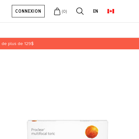
CONNEXION
EN
(
0
)
ts de plus de 129$