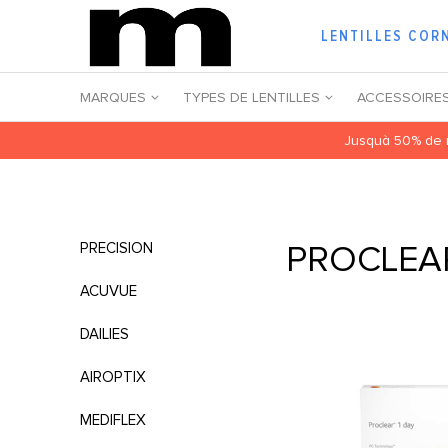
LENTILLES COR
MARQUES
TYPES DE LENTILLES
ACCESSOIRE
Jusquà 50% de r
PROCLEA
PRECISION
ACUVUE
DAILIES
AIROPTIX
MEDIFLEX