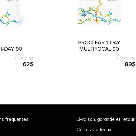
PROCLEAR 1-DAY
1-DAY 90
MULTIFOCAL 90
à partir de
à partir de
62$
89$
ns fréquentes
Livraison, garantie et retour
Cartes Cadeaux