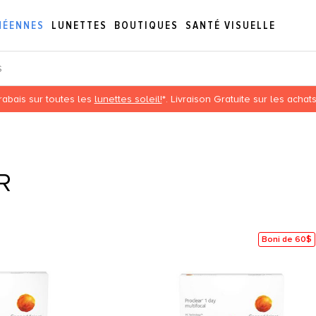
NÉENNES
LUNETTES
BOUTIQUES
SANTÉ VISUELLE
S
abais sur toutes les
lunettes soleil!
*. Livraison Gratuite sur les acha
R
Boni de 60$