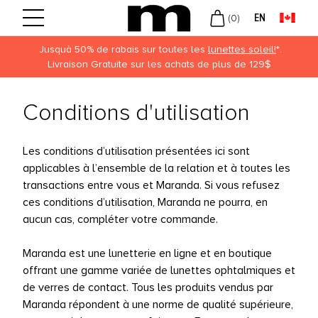
EN
(
0
)
Jusquà 50% de rabais sur toutes les
lunettes soleil!
*.
Livraison Gratuite sur les achats de plus de 129$
Retour
Retour
Retour
UVUE
OTIDIENNES
MMES
Conditions d'utilisation
ECISION
BDOMADAIRES
MMES
Les conditions d’utilisation présentées ici sont
USCH + LOMB
NSUELLES
KLEY
applicables à l’ensemble de la relation et à toutes les
ROPTIX
ULEURS
UVEAUTÉS
transactions entre vous et Maranda. Si vous refusez
ces conditions d’utilisation, Maranda ne pourra, en
OFINITY
aucun cas, compléter votre commande.
LIES
Maranda est une lunetterie en ligne et en boutique
DIFLEX
offrant une gamme variée de lunettes ophtalmiques et
ARITI
de verres de contact. Tous les produits vendus par
Maranda répondent à une norme de qualité supérieure,
DAY