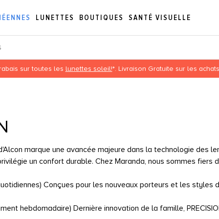
NÉENNES
LUNETTES
BOUTIQUES
SANTÉ VISUELLE
S
abais sur toutes les
lunettes soleil!
*. Livraison Gratuite sur les acha
N
lcon marque une avancée majeure dans la technologie des lenti
rivilégie un confort durable. Chez Maranda, nous sommes fiers d
uotidiennes) Conçues pour les nouveaux porteurs et les styles de
nt hebdomadaire) Dernière innovation de la famille, PRECISION