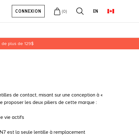
CONNEXION
EN
(
0
)
ts de plus de 129$
lles de contact, misant sur une conception à «
e proposer les deux piliers de cette marque :
 vie actifs
7 est la seule lentille à remplacement