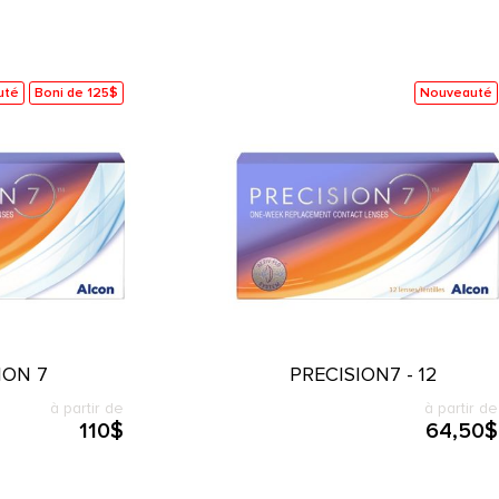
uté
Boni de 125$
Nouveauté
ION 7
PRECISION7 - 12
à partir de
à partir de
110$
64,50$