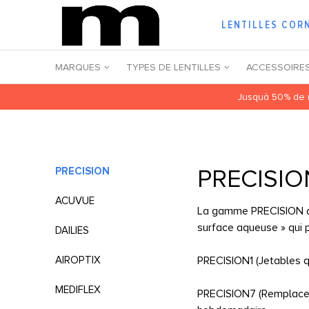
LENTILLES COR
MARQUES
TYPES DE LENTILLES
ACCESSOIRE
Jusquà 50% de r
PRECISIO
PRECISION
ACUVUE
La gamme PRECISION d'A
surface aqueuse » qui p
DAILIES
AIROPTIX
PRECISION1 (Jetables q
MEDIFLEX
PRECISION7 (Remplaceme