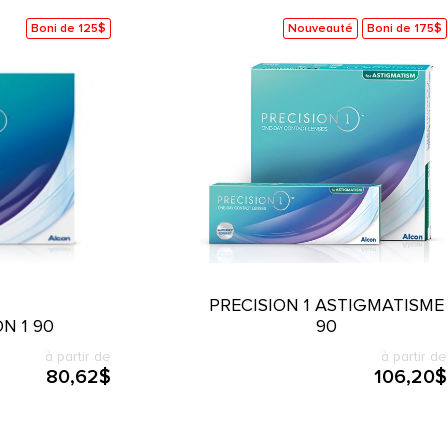
Boni de 125$
Nouveauté
Boni de 175$
PRECISION 1 ASTIGMATISME
N 1 90
90
à partir de
à partir de
80,62$
106,20$