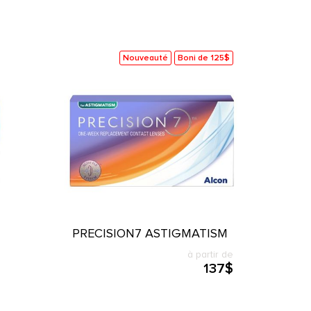
Nouveauté
Boni de 125$
PRECISION7 ASTIGMATISM
à partir de
137$