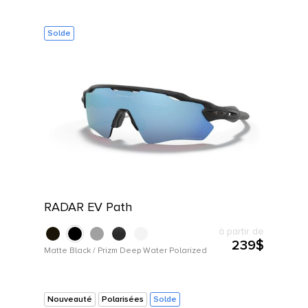
Solde
RADAR EV Path
à partir de
239$
Matte Black / Prizm Deep Water Polarized
Nouveauté
Polarisées
Solde