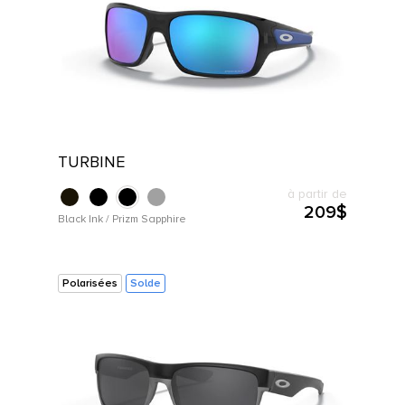
TURBINE
à partir de
209$
Black Ink / Prizm Sapphire
Polarisées
Solde