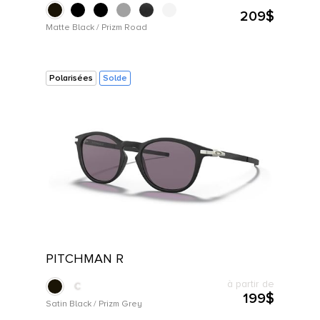
209$
UTES LES MARQUES
Matte Black / Prizm Road
Polarisées
Solde
PITCHMAN R
à partir de
199$
Satin Black / Prizm Grey