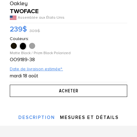
Oakley
UTES LES MARQUES
TWOFACE
Assemblée aux États-Unis
239$
309$
Couleurs:
Matte Black / Prizm Black Polarized
OO9189-38
Date de livraison estimée*:
mardi 18 août
DESCRIPTION
MESURES ET DÉTAILS