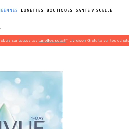
NÉENNES
LUNETTES
BOUTIQUES
SANTÉ VISUELLE
S
abais sur toutes les
lunettes soleil!
*. Livraison Gratuite sur les acha