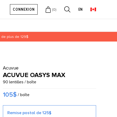
CONNEXION
EN
(
0
)
ts de plus de 129$
Acuvue
ACUVUE OASYS MAX
90 lentilles / boîte
105$
/ boîte
Remise postal de 125$