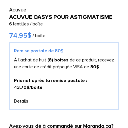
UTES LES MARQUES
Acuvue
ACUVUE OASYS POUR ASTIGMATISME
6 lentilles / boîte
74,95$
/ boîte
Remise postale de 80$
À l’achat de huit
(8) boîtes
de ce produit, recevez
une carte de crédit prépayée VISA de
80$
Prix net après la remise postale :
43.70$/boite
Details
Avez-vous déjà commandé sur Maranda.ca?