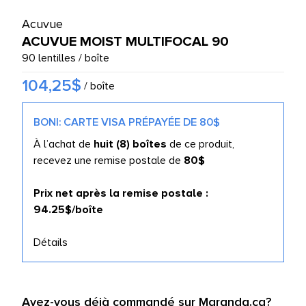
UTES LES MARQUES
Acuvue
ACUVUE MOIST MULTIFOCAL 90
90 lentilles / boîte
104,25$
/ boîte
BONI: CARTE VISA PRÉPAYÉE DE 80$
À l’achat de
huit (8) boîtes
de ce produit,
recevez une remise postale de
80$
Prix net après la remise postale :
94.25
$/boîte
Détails
Avez-vous déjà commandé sur Maranda.ca?