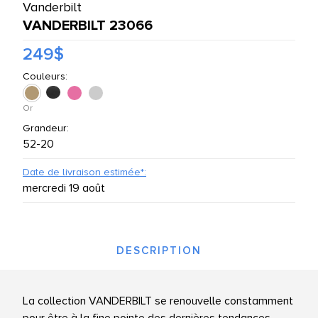
Vanderbilt
UTES LES MARQUES
VANDERBILT 23066
249$
Couleurs:
Or
Grandeur:
52-20
Date de livraison estimée*:
mercredi 19 août
DESCRIPTION
La collection VANDERBILT se renouvelle constamment
pour être à la fine pointe des dernières tendances.