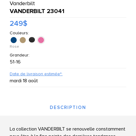
Vanderbilt
UTES LES MARQUES
VANDERBILT 23041
249$
Couleurs:
Rose
Grandeur:
51-16
Date de livraison estimée*:
mardi 18 août
DESCRIPTION
La collection VANDERBILT se renouvelle constamment