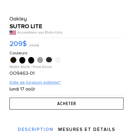
UTES LES MARQUES
Oakley
SUTRO LITE
Assemblée aux États-Unis
209$
259$
Couleurs:
Matte Black / Prizm Road
OO9463-01
Date de livraison estimée*:
lundi 17 août
DESCRIPTION
MESURES ET DÉTAILS