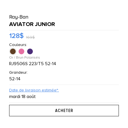
UTES LES MARQUES
Ray-Ban
AVIATOR JUNIOR
128$
169$
Couleurs:
Or / Brun Polarisés
RJ9506S 223/T5 52-14
Grandeur:
52-14
Date de livraison estimée*:
mardi 18 août