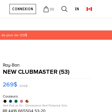
CONNEXION
EN
(
0
)
ts de plus de 129$
Ray-Ban
NEW CLUBMASTER (53)
269$
339$
Couleurs:
Vert Poli et Or / Chromance Vert Polarisé Gris
RB 4416 6655G4 53-20