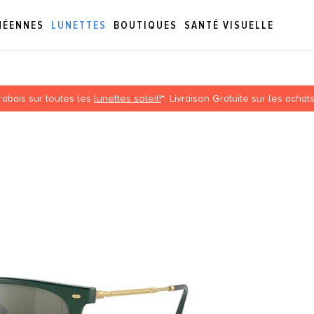
NÉENNES
LUNETTES
BOUTIQUES
SANTÉ VISUELLE
abais sur toutes les
lunettes soleil!
*. Livraison Gratuite sur les acha