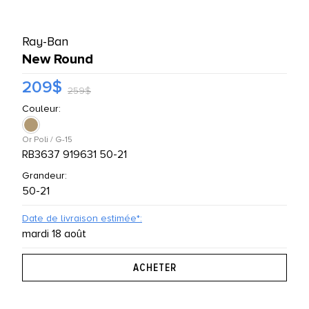
UTES LES MARQUES
Ray-Ban
New Round
209$
259$
Couleur:
Or Poli / G-15
RB3637 919631 50-21
Grandeur:
50-21
Date de livraison estimée*:
mardi 18 août