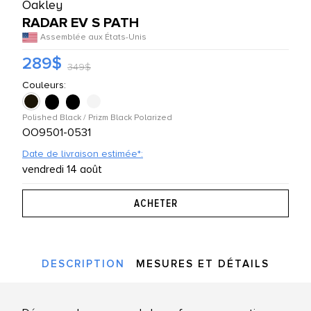
Oakley
UTES LES MARQUES
RADAR EV S PATH
Assemblée aux États-Unis
289$
349$
Couleurs:
Polished Black / Prizm Black Polarized
OO9501-0531
Date de livraison estimée*:
vendredi 14 août
DESCRIPTION
MESURES ET DÉTAILS