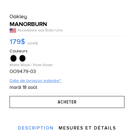
UTES LES MARQUES
Oakley
MANORBURN
Assemblée aux États-Unis
179$
209$
Couleurs:
Matte Black / Prizm Violet
OO9479-03
Date de livraison estimée*:
mardi 18 août
DESCRIPTION
MESURES ET DÉTAILS