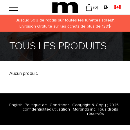
EN
(
0
)
Jusquà 50% de rabais sur toutes les
lunettes soleil!
*.
Livraison Gratuite sur les achats de plus de 129$
Retour
Retour
Retour
UVUE
OTIDIENNES
MMES
TOUS LES PRODUITS
ECISION
BDOMADAIRES
MMES
USCH + LOMB
NSUELLES
KLEY
Aucun produit.
ROPTIX
ULEURS
UVEAUTÉS
OFINITY
LIES
English
Politique de
Conditions
Copyright & Copy ; 2025
DIFLEX
confidentialité
d'utilisation
Maranda inc. Tous droits
réservés
ARITI
DAY