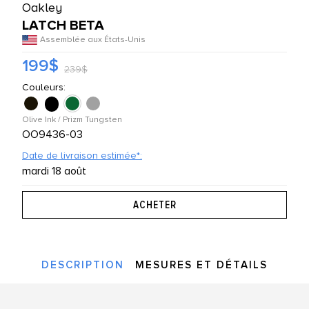
Oakley
UTES LES MARQUES
LATCH BETA
Assemblée aux États-Unis
199$
239$
Couleurs:
Olive Ink / Prizm Tungsten
OO9436-03
Date de livraison estimée*:
mardi 18 août
DESCRIPTION
MESURES ET DÉTAILS